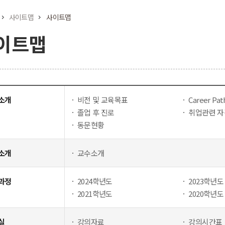
사이트맵
사이트맵
이트맵
소개
비전 및 교육목표
Career Pa
졸업 후 진로
취업관련 
동문현황
소개
교수소개
과정
2024학년도
2023학년도
2021학년도
2020학년도
실
강의자료
강의시간표