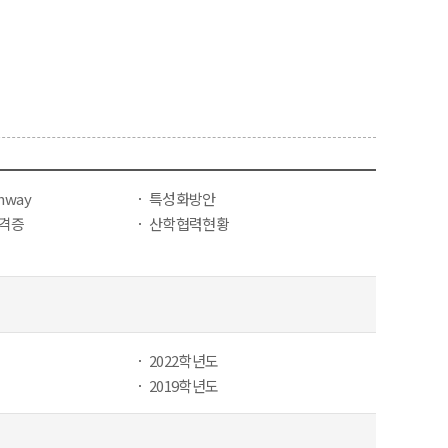
thway
특성화방안
자격증
산학협력현황
2022학년도
2019학년도